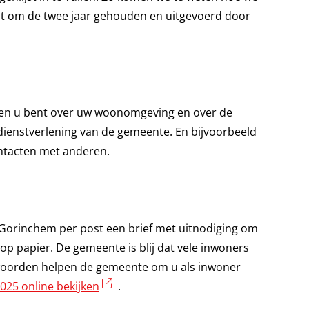
dt om de twee jaar gehouden en uitgevoerd door
eden u bent over uw woonomgeving en over de
dienstverlening van de gemeente. En bijvoorbeeld
ntacten met anderen.
 Gorinchem per post een brief met uitnodiging om
of op papier. De gemeente is blij dat vele inwoners
twoorden helpen de gemeente om u als inwoner
(externe link)
025 online bekijken
.