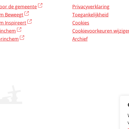
(externe link)
oor de gemeente
Privacyverklaring
(externe link)
em Beweegt
Toegankelijkheid
(externe link)
m Inspireert
Cookies
(externe link)
rinchem
Cookievoorkeuren wijzige
(externe link)
rinchem
Archief