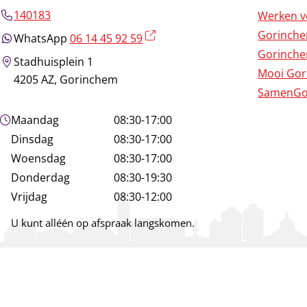
140183
Werken v
Gorinch
(externe link)
WhatsApp
06 14 45 92 59
Gorinche
Stadhuisplein 1
Mooi Go
4205 AZ, Gorinchem
SamenGo
Openingstijden
Maandag
08:30-17:00
Dinsdag
08:30-17:00
Woensdag
08:30-17:00
Donderdag
08:30-19:30
Vrijdag
08:30-12:00
U kunt alléén op afspraak langskomen.