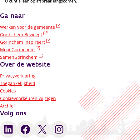
U kunt alléén op afspraak langskomen.
Ga naar
(externe link)
Werken voor de gemeente
(externe link)
Gorinchem Beweegt
(externe link)
Gorinchem Inspireert
(externe link)
Mooi Gorinchem
(externe link)
SamenGorinchem
Over de website
Privacyverklaring
Toegankelijkheid
Cookies
Cookievoorkeuren wijzigen
Archief
Volg ons
LinkedIn
Facebook
X
Instagram