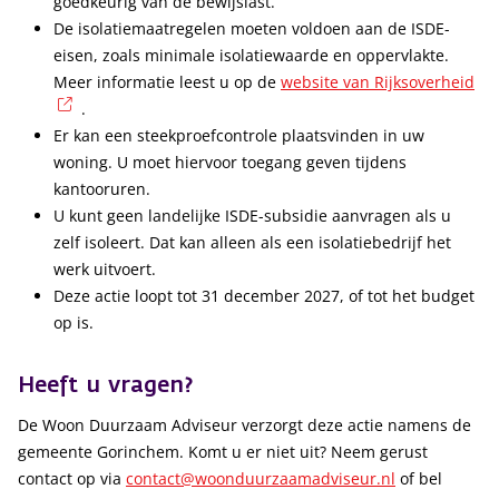
goedkeurig van de bewijslast.
De isolatiemaatregelen moeten voldoen aan de ISDE-
eisen, zoals minimale isolatiewaarde en oppervlakte.
Meer informatie leest u op de
website van Rijksoverheid
(externe link)
.
Er kan een steekproefcontrole plaatsvinden in uw
woning. U moet hiervoor toegang geven tijdens
kantooruren.
U kunt geen landelijke ISDE-subsidie aanvragen als u
zelf isoleert. Dat kan alleen als een isolatiebedrijf het
werk uitvoert.
Deze actie loopt tot 31 december 2027, of tot het budget
op is.
Heeft u vragen?
De Woon Duurzaam Adviseur verzorgt deze actie namens de
gemeente Gorinchem. Komt u er niet uit? Neem gerust
contact op via
contact@woonduurzaamadviseur.nl
of bel