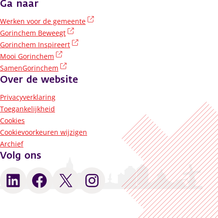
Ga naar
(externe link)
Werken voor de gemeente
(externe link)
Gorinchem Beweegt
(externe link)
Gorinchem Inspireert
(externe link)
Mooi Gorinchem
(externe link)
SamenGorinchem
Over de website
Privacyverklaring
Toegankelijkheid
Cookies
Cookievoorkeuren wijzigen
Archief
Volg ons
LinkedIn
Facebook
X
Instagram