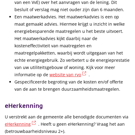
van een VvE) over het aanvragen van de lening. Dit
besluit of verslag mag niet ouder zijn dan 6 maanden.
Een maatwerkadvies. Het maatwerkadvies is een op
maat gemaakt advies. Hiermee krijgt u inzicht in welke
energiebesparende maatregelen u het beste uitvoert.
Het maatwerkadvies kijkt daarbij naar de
kosteneffectiviteit van maatregelen en
maatregelpakketten, waarbij wordt uitgegaan van het
echte energiegebruik. Zo verbetert u de energieprestatie
van uw utiliteitsgebouw of woning. Kijk voor meer
(externe link)
informatie op de
website van rvo
.
Gespecificeerde begroting van de kosten en/of offerte
van de aan te brengen duurzaamheidsmaatregelen.
eHerkenning
U verstrekt aan de gemeente alle benodigde documenten via
(externe link)
eHerkenning
. Heeft u geen eHerkenning? Vraag het aan
(betrouwbaarheidsniveau 2+).