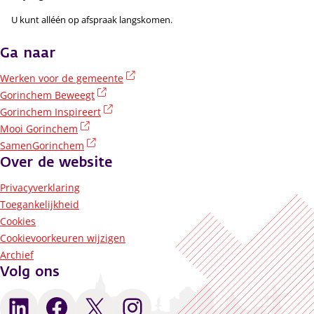
U kunt alléén op afspraak langskomen.
Ga naar
(externe link)
Werken voor de gemeente
(externe link)
Gorinchem Beweegt
(externe link)
Gorinchem Inspireert
(externe link)
Mooi Gorinchem
(externe link)
SamenGorinchem
Over de website
Privacyverklaring
Toegankelijkheid
Cookies
Cookievoorkeuren wijzigen
Archief
Volg ons
LinkedIn
Facebook
X
Instagram