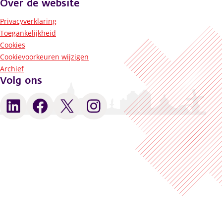
Over de website
Privacyverklaring
Toegankelijkheid
Cookies
Cookievoorkeuren wijzigen
Archief
Volg ons
LinkedIn
Facebook
X
Instagram