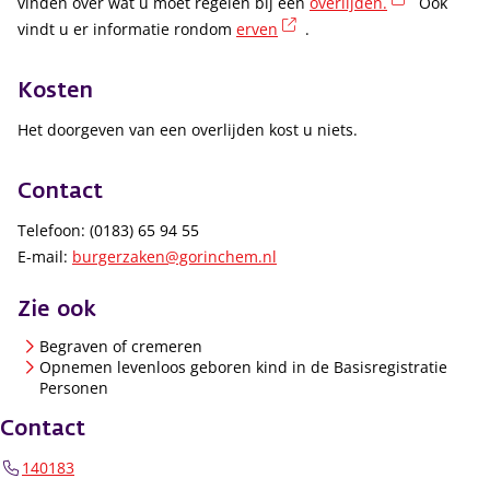
(externe li
vinden over wat u moet regelen bij een
overlijden.
Ook
(externe link)
vindt u er informatie rondom
erven
.
Kosten
Het doorgeven van een overlijden kost u niets.
Contact
Telefoon: (0183) 65 94 55
E-mail:
burgerzaken@gorinchem.nl
Zie ook
Begraven of cremeren
Opnemen levenloos geboren kind in de Basisregistratie
Personen
Contact
140183