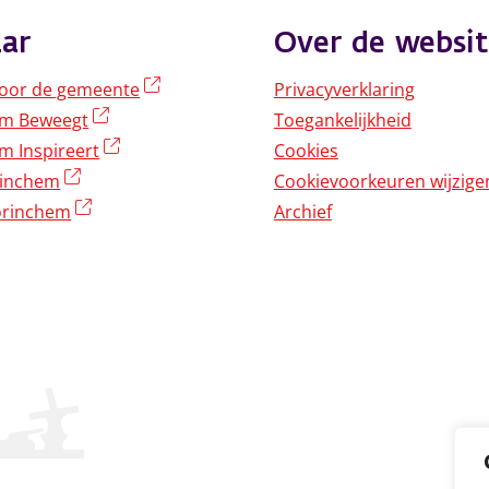
ar
Over de websit
(externe link)
oor de gemeente
Privacyverklaring
(externe link)
em Beweegt
Toegankelijkheid
(externe link)
m Inspireert
Cookies
(externe link)
rinchem
Cookievoorkeuren wijzige
(externe link)
rinchem
Archief