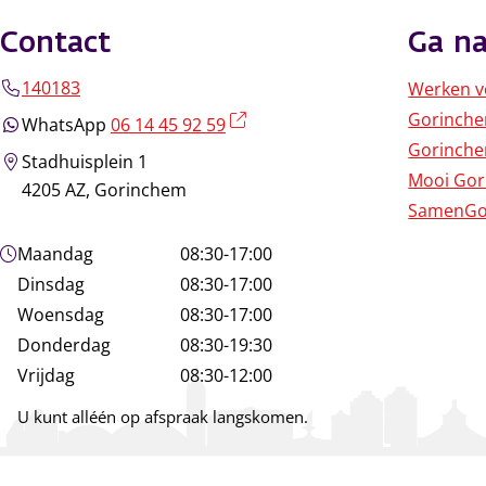
Contact
Ga na
140183
Werken v
Gorinch
(externe link)
WhatsApp
06 14 45 92 59
Gorinche
Stadhuisplein 1
Mooi Go
4205 AZ, Gorinchem
SamenGo
Openingstijden
Maandag
08:30-17:00
Dinsdag
08:30-17:00
Woensdag
08:30-17:00
Donderdag
08:30-19:30
Vrijdag
08:30-12:00
U kunt alléén op afspraak langskomen.