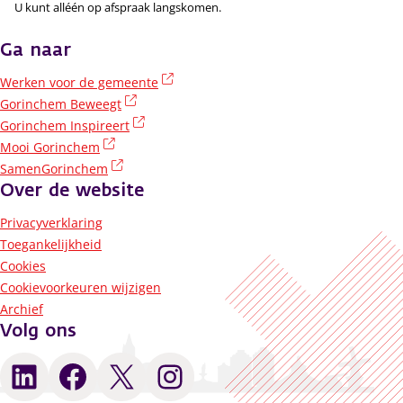
U kunt alléén op afspraak langskomen.
Ga naar
(externe link)
Werken voor de gemeente
(externe link)
Gorinchem Beweegt
(externe link)
Gorinchem Inspireert
(externe link)
Mooi Gorinchem
(externe link)
SamenGorinchem
Over de website
Privacyverklaring
Toegankelijkheid
Cookies
Cookievoorkeuren wijzigen
Archief
Volg ons
LinkedIn
Facebook
X
Instagram