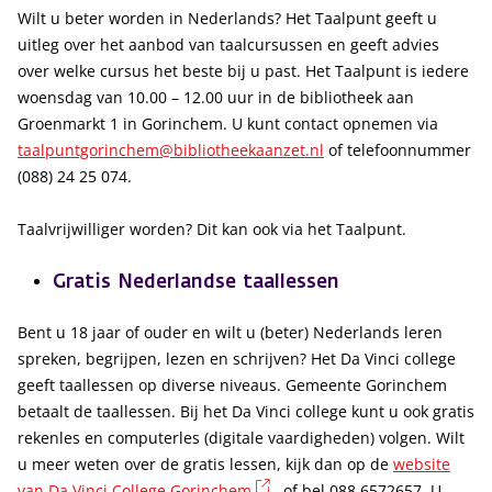
Wilt u beter worden in Nederlands? Het Taalpunt geeft u
uitleg over het aanbod van taalcursussen en geeft advies
over welke cursus het beste bij u past. Het Taalpunt is iedere
woensdag van 10.00 – 12.00 uur in de bibliotheek aan
Groenmarkt 1 in Gorinchem. U kunt contact opnemen via
taalpuntgorinchem@bibliotheekaanzet.nl
of telefoonnummer
(088) 24 25 074.
Taalvrijwilliger worden? Dit kan ook via het Taalpunt.
Gratis Nederlandse taallessen
Bent u 18 jaar of ouder en wilt u (beter) Nederlands leren
spreken, begrijpen, lezen en schrijven? Het Da Vinci college
geeft taallessen op diverse niveaus. Gemeente Gorinchem
betaalt de taallessen. Bij het Da Vinci college kunt u ook gratis
rekenles en computerles (digitale vaardigheden) volgen. Wilt
u meer weten over de gratis lessen, kijk dan op de
website
(externe link)
van Da Vinci College Gorinchem
of bel 088 6572657. U