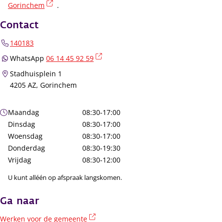
(externe link)
Gorinchem
.
Contact
140183
(externe link)
WhatsApp
06 14 45 92 59
Stadhuisplein 1
4205 AZ, Gorinchem
Openingstijden
Maandag
08:30-17:00
Dinsdag
08:30-17:00
Woensdag
08:30-17:00
Donderdag
08:30-19:30
Vrijdag
08:30-12:00
U kunt alléén op afspraak langskomen.
Ga naar
(externe link)
Werken voor de gemeente