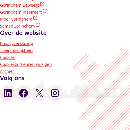
(externe link)
Gorinchem Beweegt
(externe link)
Gorinchem Inspireert
(externe link)
Mooi Gorinchem
(externe link)
SamenGorinchem
Over de website
Privacyverklaring
Toegankelijkheid
Cookies
Cookievoorkeuren wijzigen
Archief
Volg ons
LinkedIn
Facebook
X
Instagram