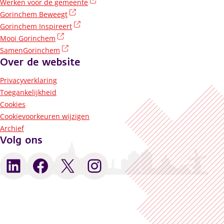
(externe link)
Werken voor de gemeente
(externe link)
Gorinchem Beweegt
(externe link)
Gorinchem Inspireert
(externe link)
Mooi Gorinchem
(externe link)
SamenGorinchem
Over de website
Privacyverklaring
Toegankelijkheid
Cookies
Cookievoorkeuren wijzigen
Archief
Volg ons
LinkedIn
Facebook
X
Instagram