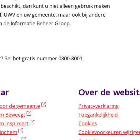
 beschikt, dan kunt u niet alleen gebruik maken
f, UWV en uw gemeente, maar ook bij andere
en de Informatie Beheer Groep.
r? Bel het gratis nummer 0800-8001.
ar
Over de websit
(externe link)
oor de gemeente
Privacyverklaring
(externe link)
em Beweegt
Toegankelijkheid
(externe link)
m Inspireert
Cookies
(externe link)
rinchem
Cookievoorkeuren wijzige