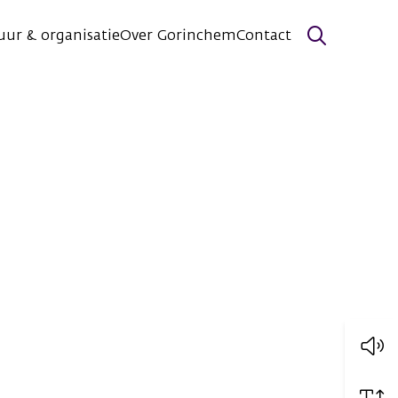
uur & organisatie
Over Gorinchem
Contact
Zoeken