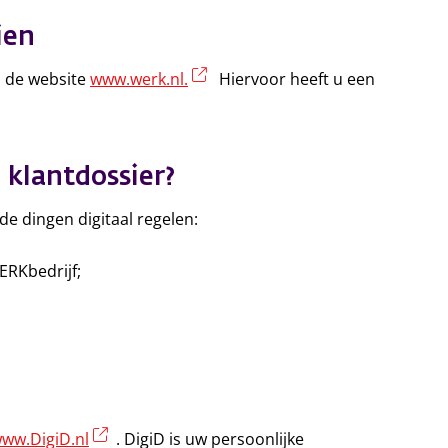
ien
(externe link)
a de website
www.werk.nl.
Hiervoor heeft u een
klantdossier?
de dingen digitaal regelen:
ERKbedrijf;
(externe link)
ww.DigiD.nl
. DigiD is uw persoonlijke