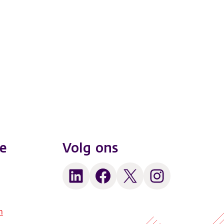
e
Volg ons
LinkedIn
Facebook
X
Instagram
n