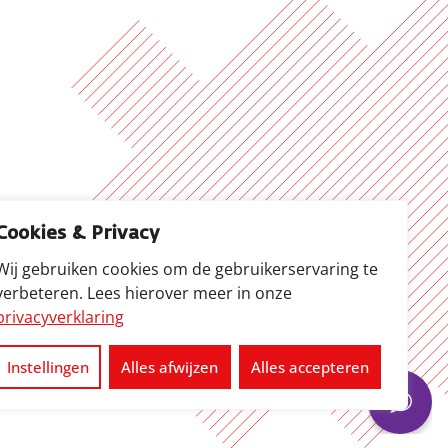
Cookies & Privacy
Wij gebruiken cookies om de gebruikerservaring te
verbeteren. Lees hierover meer in onze
privacyverklaring
Instellingen
Alles afwijzen
Alles accepteren