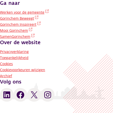
Ga naar
(externe link)
Werken voor de gemeente
(externe link)
Gorinchem Beweegt
(externe link)
Gorinchem Inspireert
(externe link)
Mooi Gorinchem
(externe link)
SamenGorinchem
Over de website
Privacyverklaring
Toegankelijkheid
Cookies
Cookievoorkeuren wijzigen
Archief
Volg ons
LinkedIn
Facebook
X
Instagram