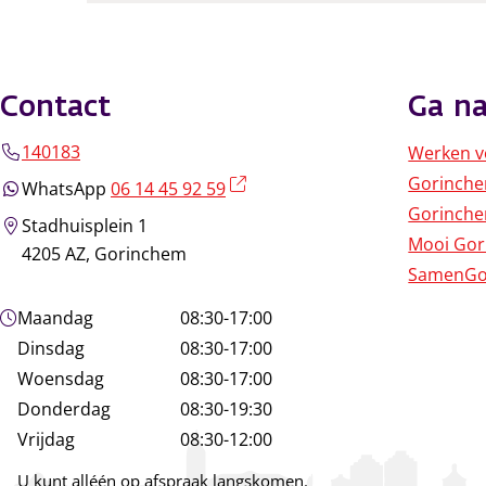
Contact
Ga na
140183
Werken v
Gorinch
(externe link)
WhatsApp
06 14 45 92 59
Gorinche
Stadhuisplein 1
Mooi Go
4205 AZ, Gorinchem
SamenGo
Openingstijden
Maandag
08:30-17:00
Dinsdag
08:30-17:00
Woensdag
08:30-17:00
Donderdag
08:30-19:30
Vrijdag
08:30-12:00
U kunt alléén op afspraak langskomen.