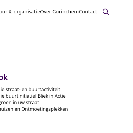
uur & organisatie
Over Gorinchem
Contact
Zoeken
ok
ie straat- en buurtactiviteit
e buurtinitiatief Bliek in Actie
roen in uw straat
huizen en Ontmoetingsplekken