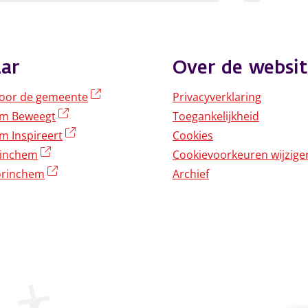
ar
Over de websit
(externe link)
oor de gemeente
Privacyverklaring
(externe link)
em Beweegt
Toegankelijkheid
(externe link)
m Inspireert
Cookies
(externe link)
rinchem
Cookievoorkeuren wijzige
(externe link)
rinchem
Archief