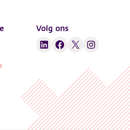
e
Volg ons
LinkedIn
Facebook
X
Instagram
n