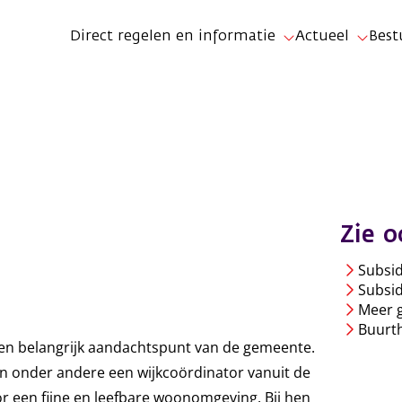
Direct regelen en informatie
Actueel
Best
Zie o
Subsid
Subsidi
Meer g
Buurt
en belangrijk aandachtspunt van de gemeente.
in onder andere een wijkcoördinator vanuit de
oor een fijne en leefbare woonomgeving. Bij hen