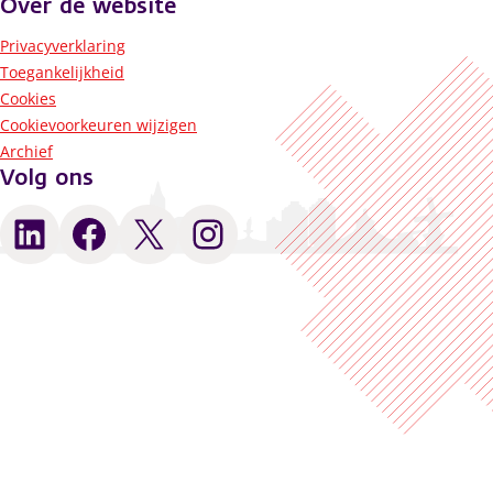
Over de website
Privacyverklaring
Toegankelijkheid
Cookies
Cookievoorkeuren wijzigen
Archief
Volg ons
LinkedIn
Facebook
X
Instagram