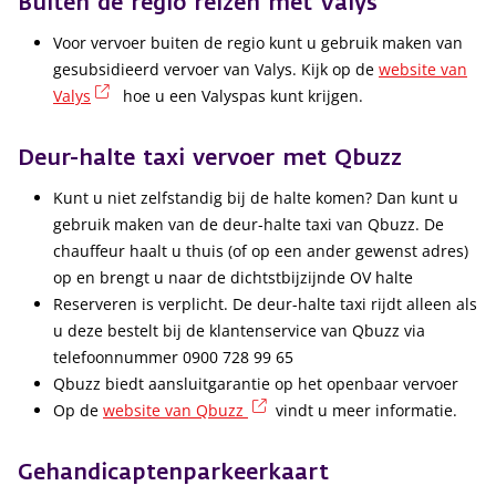
Buiten de regio reizen met Valys
Voor vervoer buiten de regio kunt u gebruik maken van
gesubsidieerd vervoer van Valys. Kijk op de
website van
(externe link)
Valys
hoe u een Valyspas kunt krijgen.
Deur-halte taxi vervoer met Qbuzz
Kunt u niet zelfstandig bij de halte komen? Dan kunt u
gebruik maken van de deur-halte taxi van Qbuzz. De
chauffeur haalt u thuis (of op een ander gewenst adres)
op en brengt u naar de dichtstbijzijnde OV halte
Reserveren is verplicht. De deur-halte taxi rijdt alleen als
u deze bestelt bij de klantenservice van Qbuzz via
telefoonnummer 0900 728 99 65
Qbuzz biedt aansluitgarantie op het openbaar vervoer
(externe link)
Op de
website van Qbuzz
vindt u meer informatie.
Gehandicaptenparkeerkaart