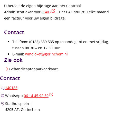
U betaalt de eigen bijdrage aan het Centraal
(externe link)
Administratiekantoor (
CAK)
. Het CAK stuurt u elke maand
een factuur voor uw eigen bijdrage.
Contact
Telefoon: (0183) 659 535 op maandag tot en met vrijdag
tussen 08.30 – en 12.30 uur.
E-mail:
wmoloket@gorinchem.nl
Zie ook
Gehandicaptenparkeerkaart
Contact
140183
(externe link)
WhatsApp
06 14 45 92 59
Stadhuisplein 1
4205 AZ, Gorinchem