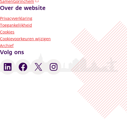
(externe link)
SamenGorinchem
Over de website
Privacyverklaring
Toegankelijkheid
Cookies
Cookievoorkeuren wijzigen
Archief
Volg ons
LinkedIn
Facebook
X
Instagram