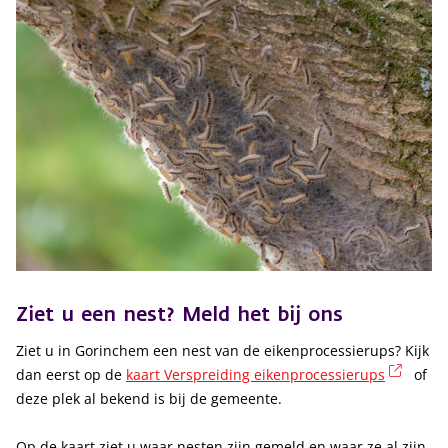
Ziet u een nest? Meld het bij ons
Ziet u in Gorinchem een nest van de eikenprocessierups? Kijk
(exter
dan eerst op de
kaart Verspreiding eikenprocessierups
of
deze plek al bekend is bij de gemeente.
Op de kaart ziet u waar nesten zijn gemeld en waar ze al zijn