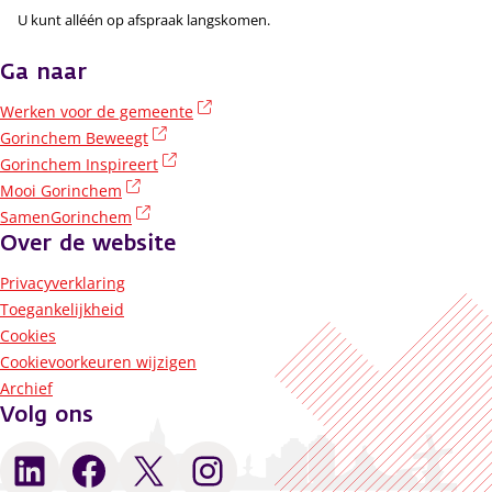
U kunt alléén op afspraak langskomen.
Ga naar
(externe link)
Werken voor de gemeente
(externe link)
Gorinchem Beweegt
(externe link)
Gorinchem Inspireert
(externe link)
Mooi Gorinchem
(externe link)
SamenGorinchem
Over de website
Privacyverklaring
Toegankelijkheid
Cookies
Cookievoorkeuren wijzigen
Archief
Volg ons
LinkedIn
Facebook
X
Instagram