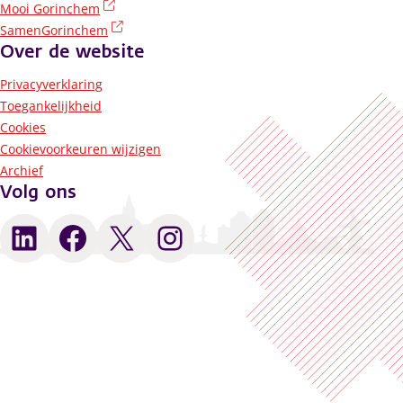
(externe link)
Mooi Gorinchem
(externe link)
SamenGorinchem
Over de website
Privacyverklaring
Toegankelijkheid
Cookies
Cookievoorkeuren wijzigen
Archief
Volg ons
LinkedIn
Facebook
X
Instagram