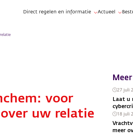
Direct regelen en informatie
Actueel
Best
elatie
Meer
27 juli
inchem: voor
Laat u 
cybercr
over uw relatie
18 juli
Vrachtv
meer ov