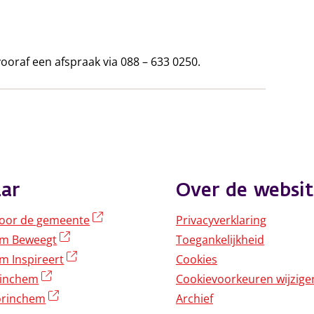
ooraf een afspraak via 088 – 633 0250.
ar
Over de websit
(externe link)
oor de gemeente
Privacyverklaring
(externe link)
em Beweegt
Toegankelijkheid
(externe link)
m Inspireert
Cookies
(externe link)
rinchem
Cookievoorkeuren wijzige
(externe link)
rinchem
Archief