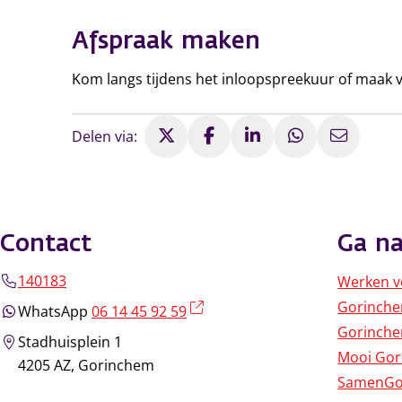
Afspraak maken
Kom langs tijdens het inloopspreekuur of maak v
Delen via:
Contact
Ga na
140183
Werken v
Gorinch
(externe link)
WhatsApp
06 14 45 92 59
Gorinche
Stadhuisplein 1
Mooi Go
4205 AZ, Gorinchem
SamenGo