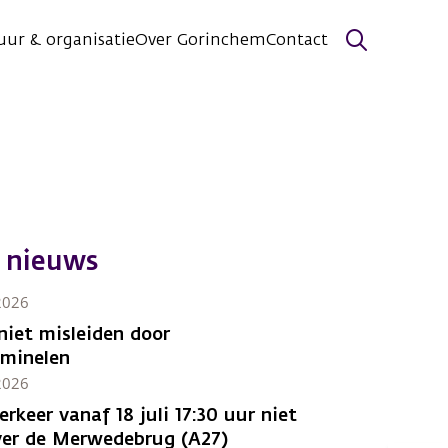
uur & organisatie
Over Gorinchem
Contact
Zoeken
 nieuws
 2026
niet misleiden door
iminelen
 2026
erkeer vanaf 18 juli 17:30 uur niet
er de Merwedebrug (A27)