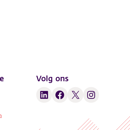
e
Volg ons
LinkedIn
Facebook
X
Instagram
n