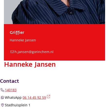
Griffier
Hanneke Jansen
h.jansen@gorinchem.nl
Hanneke Jansen
Contact
140183
(externe link)
WhatsApp
06 14 45 92 59
Stadhuisplein 1