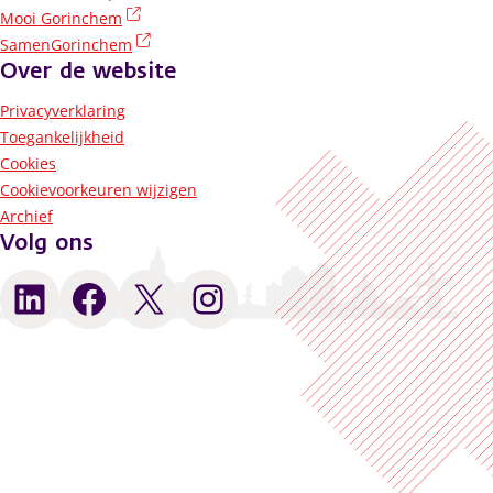
(externe link)
Mooi Gorinchem
(externe link)
SamenGorinchem
Over de website
Privacyverklaring
Toegankelijkheid
Cookies
Cookievoorkeuren wijzigen
Archief
Volg ons
LinkedIn
Facebook
X
Instagram