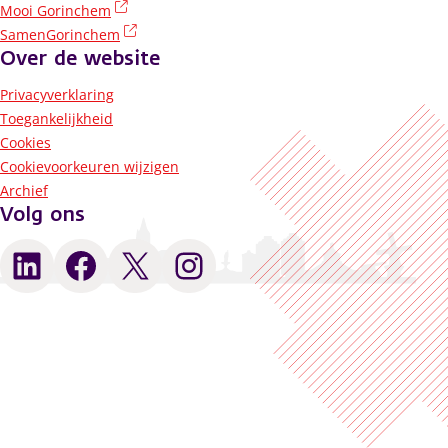
(externe link)
Mooi Gorinchem
(externe link)
SamenGorinchem
Over de website
Privacyverklaring
Toegankelijkheid
Cookies
Cookievoorkeuren wijzigen
Archief
Volg ons
LinkedIn
Facebook
X
Instagram