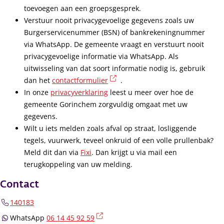
toevoegen aan een groepsgesprek.
Verstuur nooit privacygevoelige gegevens zoals uw
Burgerservicenummer (BSN) of bankrekeningnummer
via WhatsApp. De gemeente vraagt en verstuurt nooit
privacygevoelige informatie via WhatsApp. Als
uitwisseling van dat soort informatie nodig is, gebruik
(externe link)
dan het
contactformulier
.
In onze
privacyverklaring
leest u meer over hoe de
gemeente Gorinchem zorgvuldig omgaat met uw
gegevens.
Wilt u iets melden zoals afval op straat, losliggende
tegels, vuurwerk, teveel onkruid of een volle prullenbak?
Meld dit dan via
Fixi
. Dan krijgt u via mail een
terugkoppeling van uw melding.
Contact
140183
(externe link)
WhatsApp
06 14 45 92 59