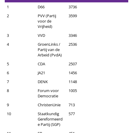
1
D66
3736
2
PVV (Partij
3599
voor de
Vrijheid)
3
VVD
3346
4
GroenLinks /
2536
Partij van de
Arbeid (PvdA)
5
CDA
2507
6
JA21
1456
7
DENK
1148
8
Forum voor
1005
Democratie
9
ChristenUnie
713
10
Staatkundig
577
Gereformeerd
e Partij (SGP)