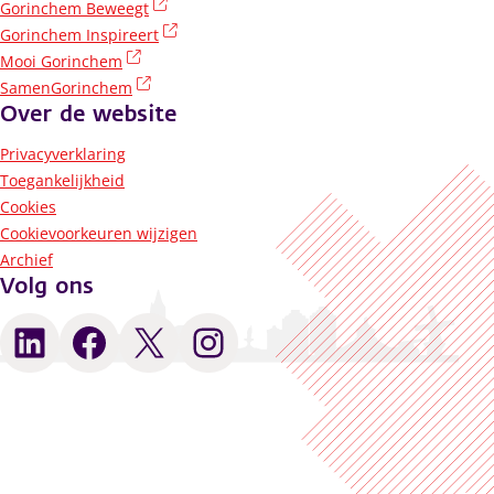
(externe link)
Gorinchem Beweegt
(externe link)
Gorinchem Inspireert
(externe link)
Mooi Gorinchem
(externe link)
SamenGorinchem
Over de website
Privacyverklaring
Toegankelijkheid
Cookies
Cookievoorkeuren wijzigen
Archief
Volg ons
LinkedIn
Facebook
X
Instagram