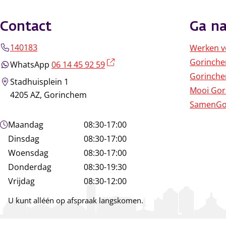
Contact
Ga na
140183
Werken v
Gorinch
(externe link)
WhatsApp
06 14 45 92 59
Gorinche
Stadhuisplein 1
Mooi Go
4205 AZ, Gorinchem
SamenGo
Openingstijden
Maandag
08:30-17:00
Dinsdag
08:30-17:00
Woensdag
08:30-17:00
Donderdag
08:30-19:30
Vrijdag
08:30-12:00
U kunt alléén op afspraak langskomen.