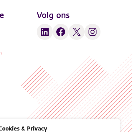
e
Volg ons
LinkedIn
Facebook
X
Instagram
n
Cookies & Privacy