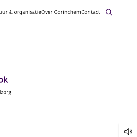
uur & organisatie
Over Gorinchem
Contact
Zoeken
ok
lzorg