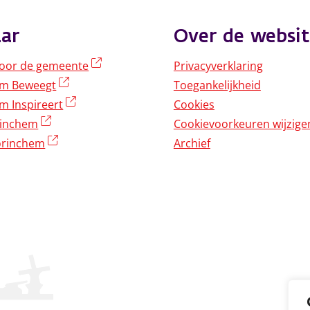
ar
Over de websit
(externe link)
oor de gemeente
Privacyverklaring
(externe link)
em Beweegt
Toegankelijkheid
(externe link)
m Inspireert
Cookies
(externe link)
rinchem
Cookievoorkeuren wijzige
(externe link)
rinchem
Archief