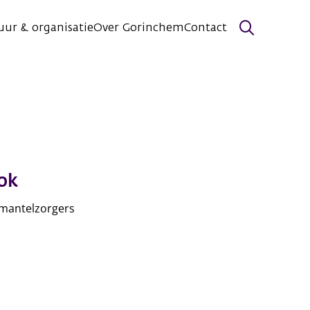
uur & organisatie
Over Gorinchem
Contact
Zoeken
ok
 mantelzorgers