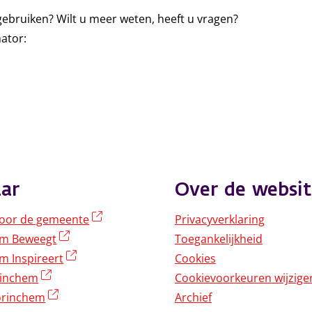
ebruiken? Wilt u meer weten, heeft u vragen?
ator:
ar
Over de websit
(externe link)
oor de gemeente
Privacyverklaring
(externe link)
em Beweegt
Toegankelijkheid
(externe link)
m Inspireert
Cookies
(externe link)
rinchem
Cookievoorkeuren wijzige
(externe link)
rinchem
Archief