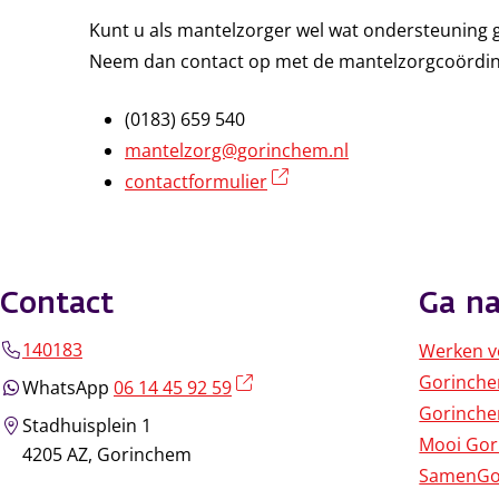
Kunt u als mantelzorger wel wat ondersteuning g
Neem dan contact op met de mantelzorgcoördin
(0183) 659 540
mantelzorg@gorinchem.nl
(externe link)
contactformulier
Contact
Ga na
140183
Werken v
Gorinch
(externe link)
WhatsApp
06 14 45 92 59
Gorinche
Stadhuisplein 1
Mooi Go
4205 AZ, Gorinchem
SamenGo