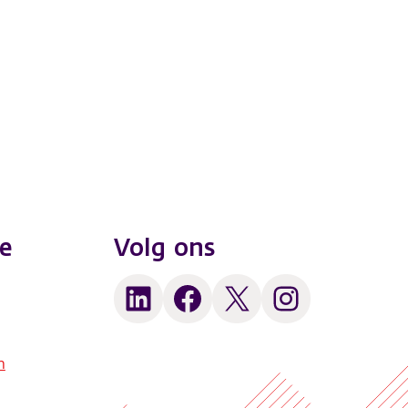
e
Volg ons
LinkedIn
Facebook
X
Instagram
n