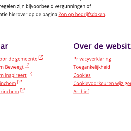
regelen zijn bijvoorbeeld vergunningen of
atie hierover op de pagina
Zon op bedrijfsdaken
.
ar
Over de websit
(externe link)
oor de gemeente
Privacyverklaring
(externe link)
em Beweegt
Toegankelijkheid
(externe link)
m Inspireert
Cookies
(externe link)
rinchem
Cookievoorkeuren wijzige
(externe link)
rinchem
Archief