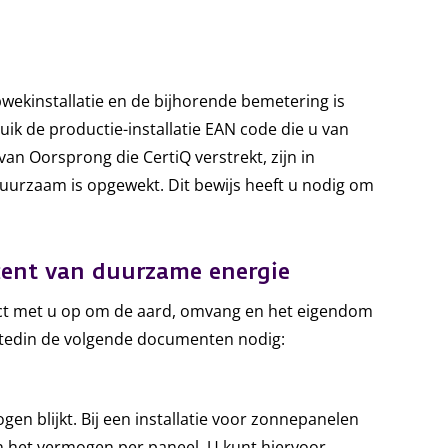
wekinstallatie en de bijhorende bemetering is
ne link)
uik de productie-installatie EAN code die u van
an Oorsprong die CertiQ verstrekt, zijn in
duurzaam is opgewekt. Dit bewijs heeft u nodig om
ucent van duurzame energie
act met u op om de aard, omvang en het eigendom
t Stedin de volgende documenten nodig:
n blijkt. Bij een installatie voor zonnepanelen
 het vermogen per paneel. U kunt hiervoor