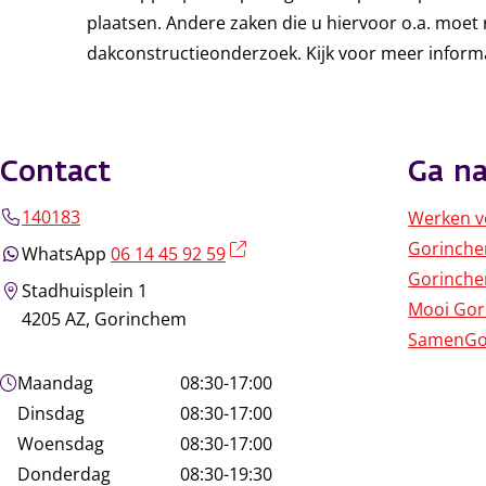
plaatsen. Andere zaken die u hiervoor o.a. moet 
dakconstructieonderzoek. Kijk voor meer inform
Contact
Ga na
140183
Werken v
Gorinch
(externe link)
WhatsApp
06 14 45 92 59
Gorinche
Stadhuisplein 1
Mooi Go
4205 AZ, Gorinchem
SamenGo
Openingstijden
Maandag
08:30-17:00
Dinsdag
08:30-17:00
Woensdag
08:30-17:00
Donderdag
08:30-19:30