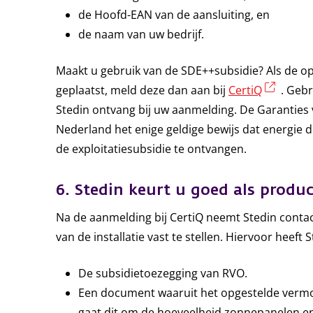
de Hoofd-EAN van de aansluiting, en
de naam van uw bedrijf.
Maakt u gebruik van de SDE++subsidie? Als de op
(exter
geplaatst, meld deze dan aan bij
CertiQ
. Gebr
Stedin ontvang bij uw aanmelding. De Garanties v
Nederland het enige geldige bewijs dat energie 
de exploitatiesubsidie te ontvangen.
6. Stedin keurt u goed als prod
Na de aanmelding bij CertiQ neemt Stedin cont
van de installatie vast te stellen. Hiervoor heef
De subsidietoezegging van RVO.
Een document waaruit het opgestelde vermoge
gaat dit om de hoeveelheid zonnepanelen en