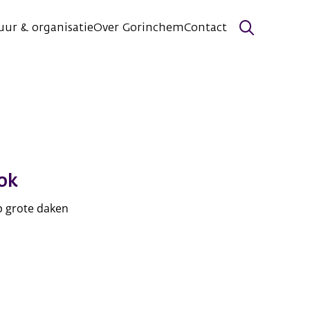
uur & organisatie
Over Gorinchem
Contact
Zoeken
ok
 grote daken