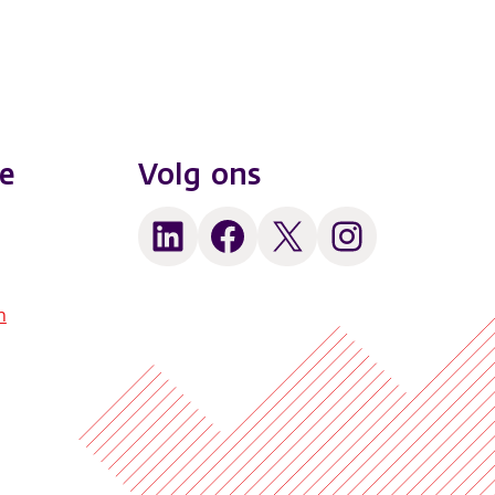
e
Volg ons
LinkedIn
Facebook
X
Instagram
n