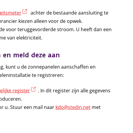
(externe link)
teitsmeter
achter de bestaande aansluiting te
rancier kiezen alleen voor de opwek.
lfde voor teruggevorderde stroom. U heeft dan een
 van elektriciteit.
n en meld deze aan
aag, kunt u de zonnepanelen aanschaffen en
leninstallatie te registreren:
(externe link)
elijke register
. In dit register zijn alle gegevens
produceren.
oor u. Stuur een mail naar
kdo@stedin.net
met