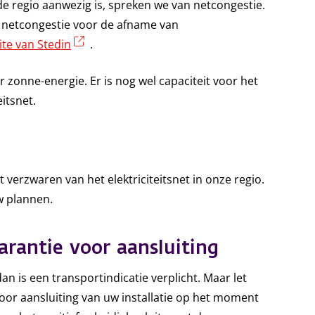
 de regio aanwezig is, spreken we van netcongestie.
n netcongestie voor de afname van
(externe link)
te van Stedin
.
zonne-energie. Er is nog wel capaciteit voor het
itsnet.
 verzwaren van het elektriciteitsnet in onze regio.
w plannen.
arantie voor aansluiting
xterne link)
dan is een transportindicatie verplicht. Maar let
voor aansluiting van uw installatie op het moment