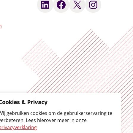
LinkedIn
Facebook
X
Instagram
n
Cookies & Privacy
Wij gebruiken cookies om de gebruikerservaring te
verbeteren. Lees hierover meer in onze
privacyverklaring