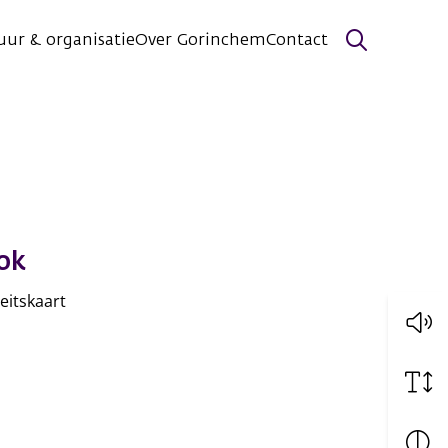
uur & organisatie
Over Gorinchem
Contact
Zoeken
ok
teitskaart