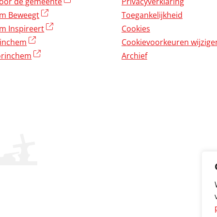
(externe link)
oor de gemeente
Privacyverklaring
(externe link)
em Beweegt
Toegankelijkheid
(externe link)
m Inspireert
Cookies
(externe link)
rinchem
Cookievoorkeuren wijzige
(externe link)
rinchem
Archief