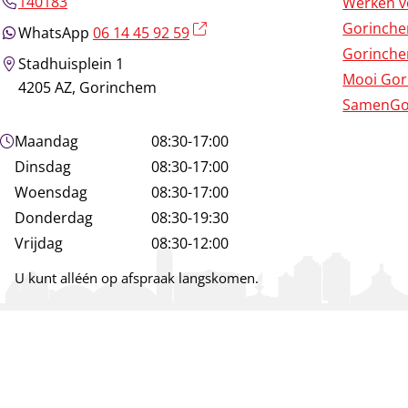
140183
Werken v
Gorinch
(externe link)
WhatsApp
06 14 45 92 59
Gorinche
Stadhuisplein 1
Mooi Go
4205 AZ, Gorinchem
SamenGo
Openingstijden
Maandag
08:30-17:00
Dinsdag
08:30-17:00
Woensdag
08:30-17:00
Donderdag
08:30-19:30
Vrijdag
08:30-12:00
U kunt alléén op afspraak langskomen.