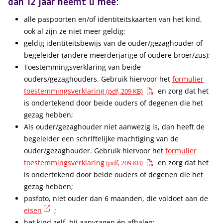
dan 12 jaar neemt u mee:
alle paspoorten en/of identiteitskaarten van het kind,
ook al zijn ze niet meer geldig;
geldig identiteitsbewijs van de ouder/gezaghouder of
begeleider (andere meerderjarige of oudere broer/zus);
Toestemmingsverklaring van beide
ouders/gezaghouders. Gebruik hiervoor het
formulier
toestemmingsverklaring
en zorg dat het
(pdf, 209 KB)
is ondertekend door beide ouders of degenen die het
gezag hebben;
Als ouder/gezaghouder niet aanwezig is, dan heeft de
begeleider een schriftelijke machtiging van de
ouder/gezaghouder. Gebruik hiervoor het
formulier
toestemmingsverklaring
en zorg dat het
(pdf, 209 KB)
is ondertekend door beide ouders of degenen die het
gezag hebben;
pasfoto, niet ouder dan 6 maanden, die voldoet aan de
(externe link)
eisen
;
het kind zelf, bij aanvragen én afhalen;