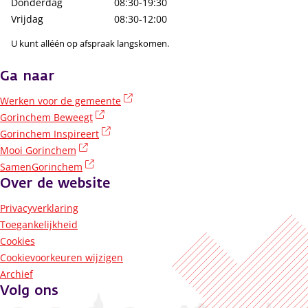
Donderdag
08:30-19:30
Vrijdag
08:30-12:00
U kunt alléén op afspraak langskomen.
Ga naar
(externe link)
Werken voor de gemeente
(externe link)
Gorinchem Beweegt
(externe link)
Gorinchem Inspireert
(externe link)
Mooi Gorinchem
(externe link)
SamenGorinchem
Over de website
Privacyverklaring
Toegankelijkheid
Cookies
Cookievoorkeuren wijzigen
Archief
Volg ons