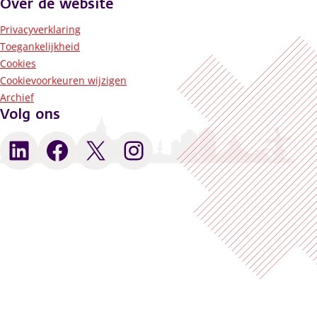
Over de website
Privacyverklaring
Toegankelijkheid
Cookies
Cookievoorkeuren wijzigen
Archief
Volg ons
LinkedIn
Facebook
X
Instagram