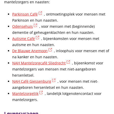
mantelzorgers en naasten:
(externe link)
Parkinson Café
, ontmoetingsplek voor mensen met
Parkinson en hun naasten.
(externe link)
Odensehuis
, voor mensen met (beginnende)
dementie of geheugenklachten en hun naasten.
(externe link)
Autisme Café
, bijeenkomsten voor mensen met
autisme en hun naasten.
(externe link)
De Blauwe Anemoon
, inloophuis voor mensen met of
na kanker en hun naasten.
(externe link)
NAH Mantelzorgcafé Sliedrecht
, bijeenkomst voor
mantelzorgers van mensen met niet-aangeboren
hersenletsel.
(externe link)
NAH Café Giessenburg
, voor mensen met niet-
aangeboren hersenletsel en hun naasten.
(externe link)
Mantelzorgelijk
, landelijk lotgenotencontact voor
mantelzorgers.
Levensvragen