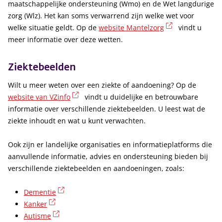
maatschappelijke ondersteuning (Wmo) en de Wet langdurige
zorg (Wlz). Het kan soms verwarrend zijn welke wet voor
(externe link)
welke situatie geldt. Op de
website Mantelzorg
vindt u
meer informatie over deze wetten.
Ziektebeelden
Wilt u meer weten over een ziekte of aandoening? Op de
(externe link)
website van VZinfo
vindt u duidelijke en betrouwbare
informatie over verschillende ziektebeelden. U leest wat de
ziekte inhoudt en wat u kunt verwachten.
Ook zijn er landelijke organisaties en informatieplatforms die
aanvullende informatie, advies en ondersteuning bieden bij
verschillende ziektebeelden en aandoeningen, zoals:
(externe link)
Dementie
(externe link)
Kanker
(externe link)
Autisme